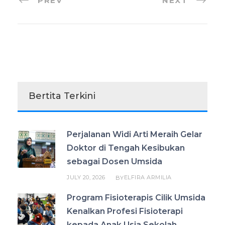
PREV
NEXT
Bertita Terkini
Perjalanan Widi Arti Meraih Gelar
Doktor di Tengah Kesibukan
sebagai Dosen Umsida
JULY 20, 2026
ELFIRA ARMILIA
BY
Program Fisioterapis Cilik Umsida
Kenalkan Profesi Fisioterapi
kepada Anak Usia Sekolah