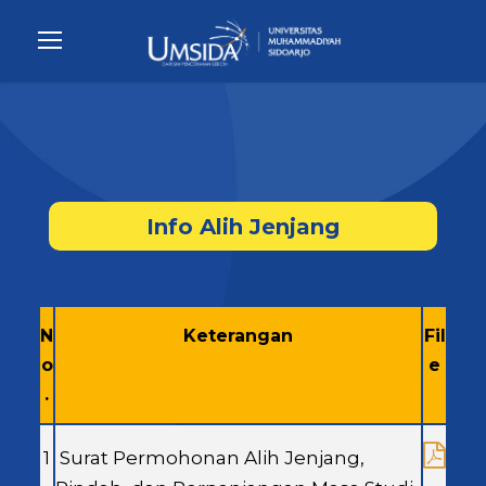
Info Alih Jenjang
N
Keterangan
Fil
o
e
.
1
Surat Permohonan Alih Jenjang,