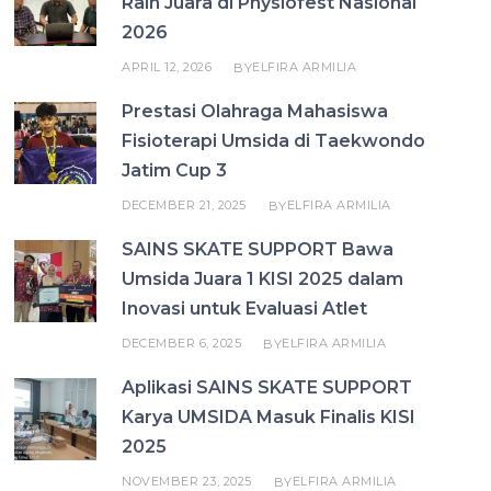
Raih Juara di Physiofest Nasional
2026
APRIL 12, 2026
ELFIRA ARMILIA
BY
Prestasi Olahraga Mahasiswa
Fisioterapi Umsida di Taekwondo
Jatim Cup 3
DECEMBER 21, 2025
ELFIRA ARMILIA
BY
SAINS SKATE SUPPORT Bawa
Umsida Juara 1 KISI 2025 dalam
Inovasi untuk Evaluasi Atlet
DECEMBER 6, 2025
ELFIRA ARMILIA
BY
Aplikasi SAINS SKATE SUPPORT
Karya UMSIDA Masuk Finalis KISI
2025
NOVEMBER 23, 2025
ELFIRA ARMILIA
BY