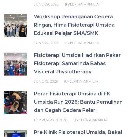
JUNE 29, 2026
ELFIRA ARMILIA
BY
Workshop Penanganan Cedera
Ringan, Hima Fisioterapi Umsida
Edukasi Pelajar SMA/SMK
JUNE 22, 2026
ELFIRA ARMILIA
BY
Fisioterapi Umsida Hadirkan Pakar
Fisioterapi Samarinda Bahas
Visceral Physiotherapy
JUNE 15, 2026
ELFIRA ARMILIA
BY
Peran Fisioterapi Umsida di FK
Umsida Run 2026: Bantu Pemulihan
dan Cegah Cedera Pelari
FEBRUARY 8, 2026
ELFIRA ARMILIA
BY
Pre Klinik Fisioterapi Umsida, Bekal