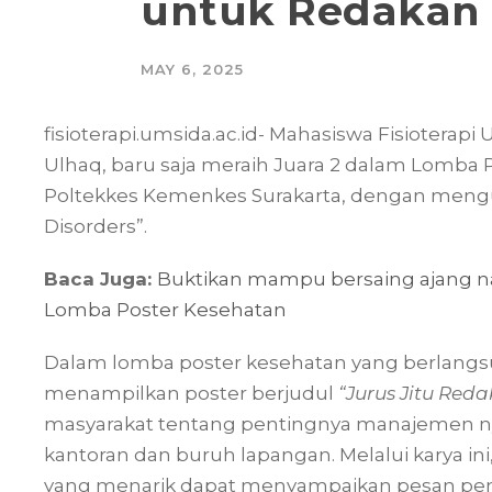
untuk Redakan 
MAY 6, 2025
fisioterapi.umsida.ac.id- Mahasiswa Fisioterap
Ulhaq, baru saja meraih Juara 2 dalam Lomba 
Poltekkes Kemenkes Surakarta, dengan meng
Disorders”.
Baca Juga:
Buktikan mampu bersaing ajang nasi
Lomba Poster Kesehatan
Dalam lomba poster kesehatan yang berlangsung
menampilkan poster berjudul
“Jurus Jitu Red
masyarakat tentang pentingnya manajemen ny
kantoran dan buruh lapangan. Melalui karya in
yang menarik dapat menyampaikan pesan pe