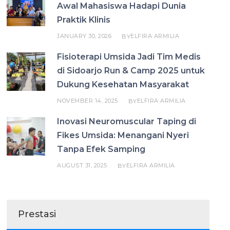
Awal Mahasiswa Hadapi Dunia
Praktik Klinis
JANUARY 30, 2026
ELFIRA ARMILIA
BY
Fisioterapi Umsida Jadi Tim Medis
di Sidoarjo Run & Camp 2025 untuk
Dukung Kesehatan Masyarakat
NOVEMBER 14, 2025
ELFIRA ARMILIA
BY
Inovasi Neuromuscular Taping di
Fikes Umsida: Menangani Nyeri
Tanpa Efek Samping
AUGUST 31, 2025
ELFIRA ARMILIA
BY
Prestasi