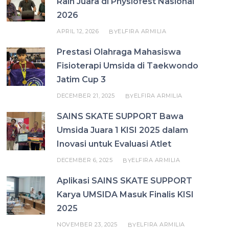
Raih Juara di Physiofest Nasional
2026
APRIL 12, 2026
ELFIRA ARMILIA
BY
Prestasi Olahraga Mahasiswa
Fisioterapi Umsida di Taekwondo
Jatim Cup 3
DECEMBER 21, 2025
ELFIRA ARMILIA
BY
SAINS SKATE SUPPORT Bawa
Umsida Juara 1 KISI 2025 dalam
Inovasi untuk Evaluasi Atlet
DECEMBER 6, 2025
ELFIRA ARMILIA
BY
Aplikasi SAINS SKATE SUPPORT
Karya UMSIDA Masuk Finalis KISI
2025
NOVEMBER 23, 2025
ELFIRA ARMILIA
BY