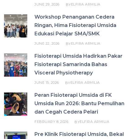
JUNE 29, 2026
ELFIRA ARMILIA
BY
Workshop Penanganan Cedera
Ringan, Hima Fisioterapi Umsida
Edukasi Pelajar SMA/SMK
JUNE 22, 2026
ELFIRA ARMILIA
BY
Fisioterapi Umsida Hadirkan Pakar
Fisioterapi Samarinda Bahas
Visceral Physiotherapy
JUNE 15, 2026
ELFIRA ARMILIA
BY
Peran Fisioterapi Umsida di FK
Umsida Run 2026: Bantu Pemulihan
dan Cegah Cedera Pelari
FEBRUARY 8, 2026
ELFIRA ARMILIA
BY
Pre Klinik Fisioterapi Umsida, Bekal