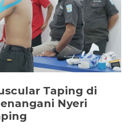
scular Taping di
Menangani Nyeri
mping